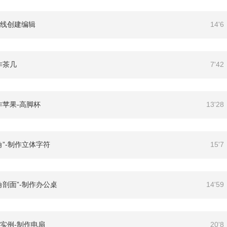
条线创建编辑
14'6
作茶几
7'42
作苹果-高脚杯
13'28
角”-制作立体字符
15'7
角剖面”-制作办公桌
14'59
合实例-制作电扇
20'8