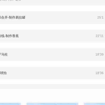
形合并-制作易拉罐
25'1
膏线-制作香蕉
22'11
罗马柱
18'39
毛球拍
18'36