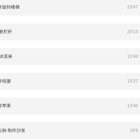
制作旋转楼梯
23'47
作桥栏杆
20'13
作冰淇淋
12'40
作纸篓
13'27
制作苹果
13'40
实例-制作沙发
19'6