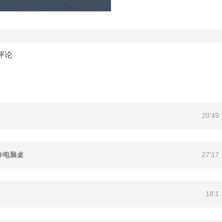
评论
20'49
作电脑桌
27'17
18'1