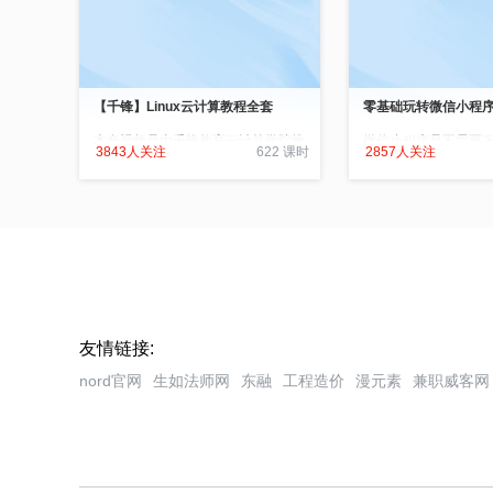
【千锋】Linux云计算教程全套
零基础玩转微信小程
本套视频是由千锋教育云计算学院推
微信小程序是不需要
3843人关注
622 课时
2857人关注
出的“云计算+安全渗透”学习视频。
用的应用，它实现了应
你可以从零开始，一步步掌握云计算
及”的梦想，用户扫一
相关的各项技能，能使用 Python 编
可打开的应用，在微
程语言让你的云计算技能如虎添翼，
过程中，用户只增不
掌握并使用安全渗透方面知识让你攻
都开始研发属于自己
守兼备。 通过学习本视频，最终达
小程序该如何去制作
到企业对 Linux 系统运维工程师、云
本套视频教你一天打
计算工程师、云交付工程师，云计算
程序的开发与应用
高级工程师，kubernetes 高级运维
友情链接:
工程师等职位的要求。
nord官网
生如法师网
东融
工程造价
漫元素
兼职威客网