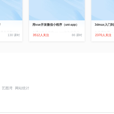
序
用vue开发微信小程序（uni-app）
3dmax入门
下载安装即可使
本课程将会借助uni-app框架的能力
每章视频用一
130 课时
3512人关注
86 课时
2370人关注
用“触手可
带你使用现在前端最火的vue语法来
或多个3DMA
扫或搜一下即
实现一个精美图片微信小程序应用，
信小程序的使用
课程中包含大量目前前端必备的技
减，很多的公司
能，如vue，微信小程序，组件封
的小程序，那么
装，移动端手势封装，数据分页，
并实现功能呢？
axios，moment，flex布局，sass，
造企业级微信小
视频播放，视频下载等等功能。
艺图湾
网站统计