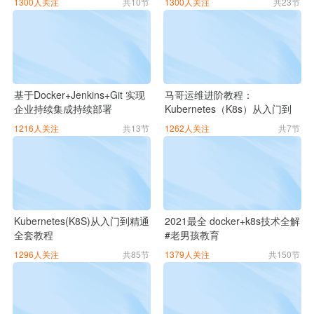
1300人关注
共10节
1300人关注
共23节
基于Docker+Jenkins+Git 实现
马哥运维进阶教程：
企业持续集成持续部署
Kubernetes（K8s）从入门到
（CI/CD）
精通
1216人关注
共13节
1262人关注
共7节
Kubernetes(K8S)从入门到精通
2021最全 docker+k8s技术全解
全套教程
#老男孩教育
1296人关注
共85节
1379人关注
共150节