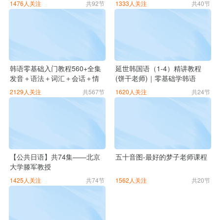
1476人关注
共92节
1333人关注
共40节
韩语零基础入门教程560+全集
延世韩国语（1-4）精讲教程
发音＋语法＋词汇＋会话＋情
(饼干老师)｜零基础学韩语
景对话＋
2129人关注
共567节
1620人关注
共24节
【公共日语】共74集——北京
五十音图-最好的梦子老师课程
大学滕军教授
1425人关注
共74节
1562人关注
共20节