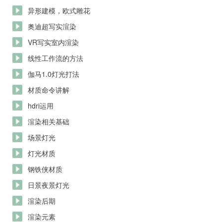
异形建模，欧式雕花
奥迪超写实渲染
VR写实室内渲染
线性工作流的方法
伽马1.0灯光打法
材质命令讲解
hdri运用
渲染相关基础
场景灯光
灯光材质
钢铁侠材质
日景夜景灯光
渲染后期
渲染元素